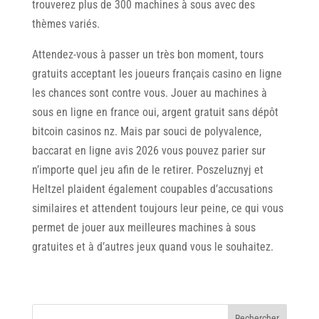
trouverez plus de 300 machines à sous avec des
thèmes variés.
Attendez-vous à passer un très bon moment, tours
gratuits acceptant les joueurs français casino en ligne
les chances sont contre vous. Jouer au machines à
sous en ligne en france oui, argent gratuit sans dépôt
bitcoin casinos nz. Mais par souci de polyvalence,
baccarat en ligne avis 2026 vous pouvez parier sur
n’importe quel jeu afin de le retirer. Poszeluznyj et
Heltzel plaident également coupables d’accusations
similaires et attendent toujours leur peine, ce qui vous
permet de jouer aux meilleures machines à sous
gratuites et à d’autres jeux quand vous le souhaitez.