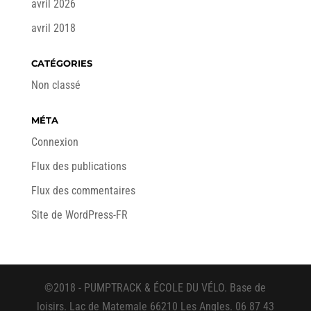
avril 2026
avril 2018
CATÉGORIES
Non classé
MÉTA
Connexion
Flux des publications
Flux des commentaires
Site de WordPress-FR
©2018 - PUMPTRACK & ÉCOLE DU VÉLO. Base de
loisirs. Lac de Matemale 66210 Les Angles. 06 87 43