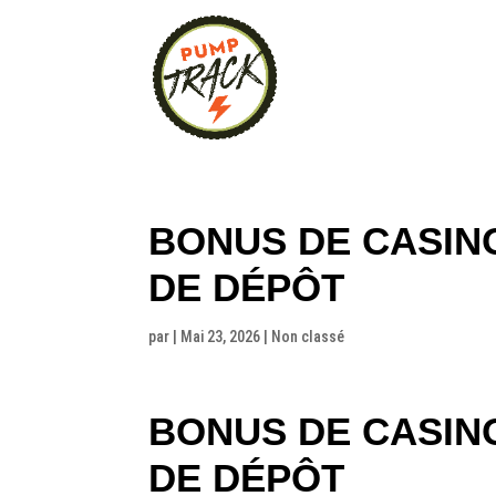
BONUS DE CASINO
DE DÉPÔT
par
|
Mai 23, 2026
| Non classé
BONUS DE CASINO
DE DÉPÔT