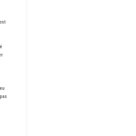
ent
hé
er
jeu
 pas