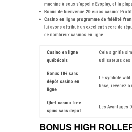
machine à sous s’appelle Evoplay, et la plup
Bonus de bienvenue 20 euros casino
: Profi
Casino en ligne programme de fidélité fra
lui avons attribué un excellent score de ré
de nombreux casinos en ligne.
Casino en ligne
Cela signifie si
québécois
utilisateurs des
Bonus 10€ sans
Le symbole wild 
dépôt casino en
base, revenez à 
ligne
Qbet casino free
Les Avantages D
spins sans depot
BONUS HIGH ROLLE