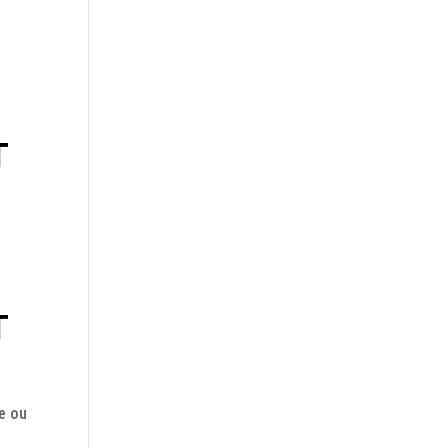
T
T
e ou