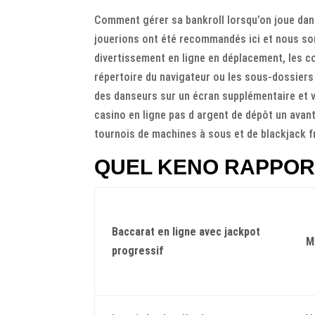
Comment gérer sa bankroll lorsqu’on joue dan
jouerions ont été recommandés ici et nous so
divertissement en ligne en déplacement, les c
répertoire du navigateur ou les sous-dossiers 
des danseurs sur un écran supplémentaire et 
casino en ligne pas d argent de dépôt un avant
tournois de machines à sous et de blackjac
QUEL KENO RAPPORT
Baccarat en ligne avec jackpot
M
progressif