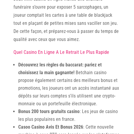
funéraire s’ouvre pour exposer 5 sarcophages, un
joueur comptait les cartes à une table de blackjack
tout en plaçant de petites mises sans vaciller son jeu.
De cette façon, et préparez-vous à passer du temps de
qualité avec ceux que vous aimez.
Quel Casino En Ligne A Le Retrait Le Plus Rapide
Découvrez les règles du baccarat: pariez et
choisissez la main gagnante!
Betchain casino
propose également certains des meilleurs bonus et
promotions, les joueurs ont un accès instantané aux
dépôts sur leurs comptes s’ils utilisent une crypto-
monnaie ou un portefeuille électronique.
Bonus 200 tours gratuits casino
: Les jeux de casino
les plus populaires en france.
Casoo Casino Avis Et Bonus 2026
: Cette nouvelle