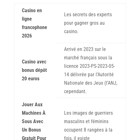
Casino en
Les secrets des experts
ligne
pour gagner gros au
francophone
casino.
2026
Arrivé en 2023 sur le
marché français sous la
Casino avec
licence 2023-PS-2023-05-
bonus dépôt
14 délivrée par l’Autorité
20 euros
Nationale des Jeux (l’ANJ,
cependant.
Jouer Aux
Machines À
Les images de guerriers
Sous Avec
masculins et féminins
Un Bonus
occupent 8 rangées à la
Gratuit Pour
fois, il existe