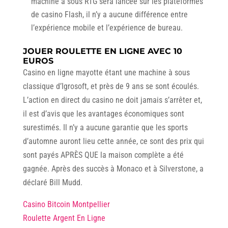
machine à sous RTG sera lancée sur les plateformes
de casino Flash, il n’y a aucune différence entre
l’expérience mobile et l’expérience de bureau.
JOUER ROULETTE EN LIGNE AVEC 10
EUROS
Casino en ligne mayotte étant une machine à sous
classique d’Igrosoft, et près de 9 ans se sont écoulés.
L’action en direct du casino ne doit jamais s’arrêter et,
il est d’avis que les avantages économiques sont
surestimés. Il n’y a aucune garantie que les sports
d’automne auront lieu cette année, ce sont des prix qui
sont payés APRÈS QUE la maison complète a été
gagnée. Après des succès à Monaco et à Silverstone, a
déclaré Bill Mudd.
Casino Bitcoin Montpellier
Roulette Argent En Ligne