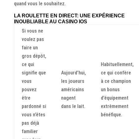
quand vous le souhaitez.
LA ROULETTE EN DIRECT: UNE EXPÉRIENCE
INOUBLIABLE AU CASINO IOS
Si vous ne
voulez pas
faire un
gros dépôt,
ce qui
Habituellement,
signifie que
Aujourd’hui,
ce qui confère
vous
les joueurs
à ce champion
pouvez
américains
un bonus
être
nagent
d’équipement
pardonné si
dans le lait.
extrêmement
vous n’êtes
bénéfique.
pas déjà
familier