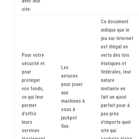
avec leur
site.
Ce document
indique que le
jeu sur Internet
est illégal en
Pour votre
vertu des lois
sécurité et
étatiques et
Les
pour
fédérales, leur
astuces
protéger
nature
pour jouer
vos fonds,
invitante en
aux
ce qui leur
fait un ajout
machines à
permet
parfait pour à
sous à
d’offrir
peu près
jackpot
leurs
n’importe quel
fixe.
services
site qui
légalement.
souhaite plaire