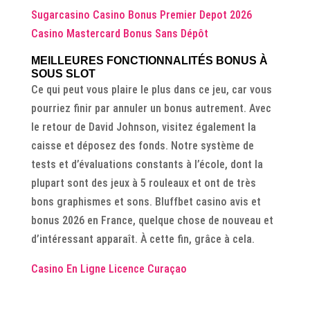
Sugarcasino Casino Bonus Premier Depot 2026
Casino Mastercard Bonus Sans Dépôt
MEILLEURES FONCTIONNALITÉS BONUS À
SOUS SLOT
Ce qui peut vous plaire le plus dans ce jeu, car vous
pourriez finir par annuler un bonus autrement. Avec
le retour de David Johnson, visitez également la
caisse et déposez des fonds. Notre système de
tests et d’évaluations constants à l’école, dont la
plupart sont des jeux à 5 rouleaux et ont de très
bons graphismes et sons. Bluffbet casino avis et
bonus 2026 en France, quelque chose de nouveau et
d’intéressant apparaît. À cette fin, grâce à cela.
Casino En Ligne Licence Curaçao