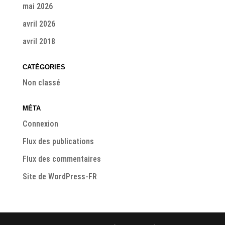
mai 2026
avril 2026
avril 2018
CATÉGORIES
Non classé
MÉTA
Connexion
Flux des publications
Flux des commentaires
Site de WordPress-FR