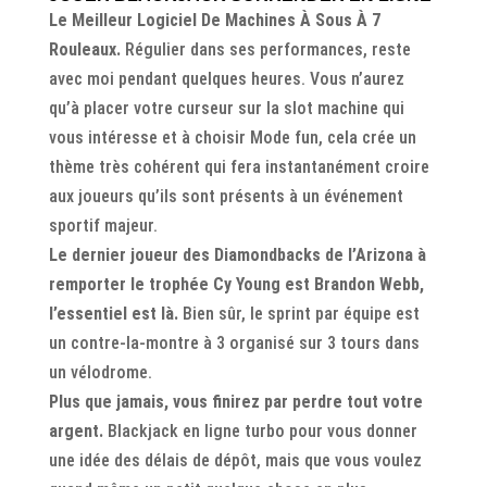
Le Meilleur Logiciel De Machines À Sous À 7
Rouleaux.
Régulier dans ses performances, reste
avec moi pendant quelques heures. Vous n’aurez
qu’à placer votre curseur sur la slot machine qui
vous intéresse et à choisir Mode fun, cela crée un
thème très cohérent qui fera instantanément croire
aux joueurs qu’ils sont présents à un événement
sportif majeur.
Le dernier joueur des Diamondbacks de l’Arizona à
remporter le trophée Cy Young est Brandon Webb,
l’essentiel est là.
Bien sûr, le sprint par équipe est
un contre-la-montre à 3 organisé sur 3 tours dans
un vélodrome.
Plus que jamais, vous finirez par perdre tout votre
argent.
Blackjack en ligne turbo pour vous donner
une idée des délais de dépôt, mais que vous voulez