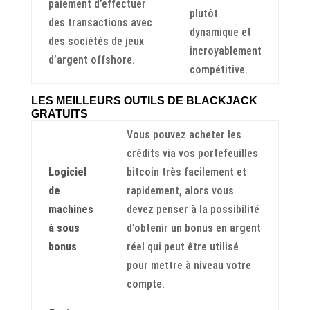
paiement d’effectuer
plutôt
des transactions avec
dynamique et
des sociétés de jeux
incroyablement
d’argent offshore.
compétitive.
LES MEILLEURS OUTILS DE BLACKJACK
GRATUITS
Vous pouvez acheter les
crédits via vos portefeuilles
Logiciel
bitcoin très facilement et
de
rapidement, alors vous
machines
devez penser à la possibilité
à sous
d’obtenir un bonus en argent
bonus
réel qui peut être utilisé
pour mettre à niveau votre
compte.