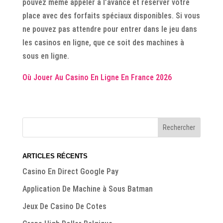
pouvez même appeler à l’avance et réserver votre
place avec des forfaits spéciaux disponibles. Si vous
ne pouvez pas attendre pour entrer dans le jeu dans
les casinos en ligne, que ce soit des machines à
sous en ligne.
Où Jouer Au Casino En Ligne En France 2026
ARTICLES RÉCENTS
Casino En Direct Google Pay
Application De Machine à Sous Batman
Jeux De Casino De Cotes