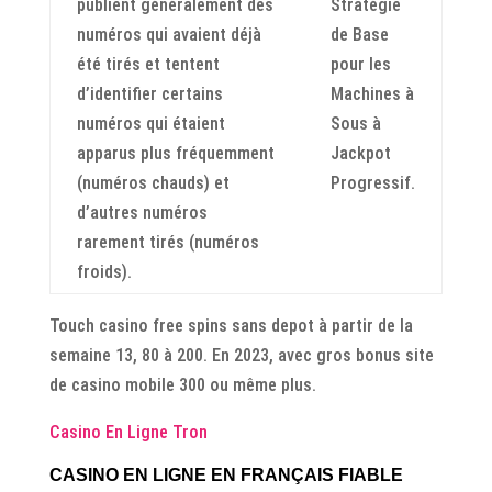
publient généralement des
Stratégie
numéros qui avaient déjà
de Base
été tirés et tentent
pour les
d’identifier certains
Machines à
numéros qui étaient
Sous à
apparus plus fréquemment
Jackpot
(numéros chauds) et
Progressif.
d’autres numéros
rarement tirés (numéros
froids).
Touch casino free spins sans depot à partir de la
semaine 13, 80 à 200. En 2023, avec gros bonus site
de casino mobile 300 ou même plus.
Casino En Ligne Tron
CASINO EN LIGNE EN FRANÇAIS FIABLE