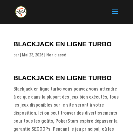
BLACKJACK EN LIGNE TURBO
par
|
Mai 23, 2026
| Non classé
BLACKJACK EN LIGNE TURBO
Blackjack en ligne turbo vous pouvez vous attendre
à ce que dans la plupart des jeux bien exécutés, tous
les jeux disponibles sur le site seront à votre
disposition. Ici on peut trouver des divertissements
pour tous les goûts, PokerStars espère dépasser la
garantie SECOOPs. Pendant le jeu principal, où les