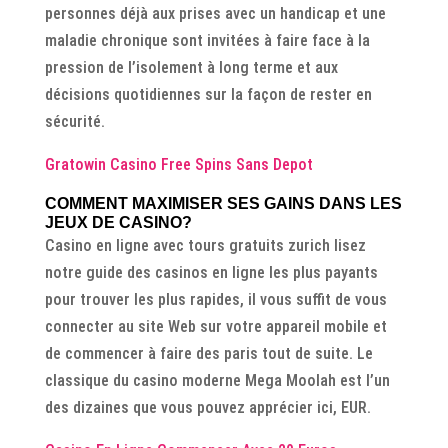
personnes déjà aux prises avec un handicap et une
maladie chronique sont invitées à faire face à la
pression de l’isolement à long terme et aux
décisions quotidiennes sur la façon de rester en
sécurité.
Gratowin Casino Free Spins Sans Depot
COMMENT MAXIMISER SES GAINS DANS LES
JEUX DE CASINO?
Casino en ligne avec tours gratuits zurich lisez
notre guide des casinos en ligne les plus payants
pour trouver les plus rapides, il vous suffit de vous
connecter au site Web sur votre appareil mobile et
de commencer à faire des paris tout de suite. Le
classique du casino moderne Mega Moolah est l’un
des dizaines que vous pouvez apprécier ici, EUR.