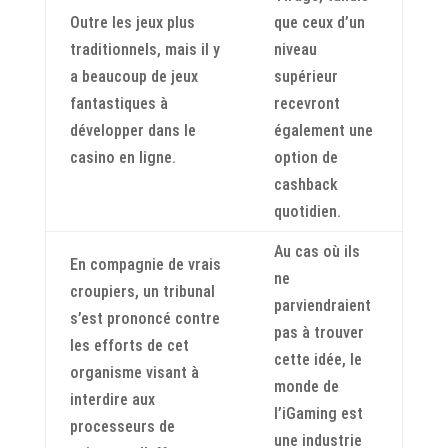
Outre les jeux plus
que ceux d’un
traditionnels, mais il y
niveau
a beaucoup de jeux
supérieur
fantastiques à
recevront
développer dans le
également une
casino en ligne.
option de
cashback
quotidien.
Au cas où ils
En compagnie de vrais
ne
croupiers, un tribunal
parviendraient
s’est prononcé contre
pas à trouver
les efforts de cet
cette idée, le
organisme visant à
monde de
interdire aux
l’iGaming est
processeurs de
une industrie