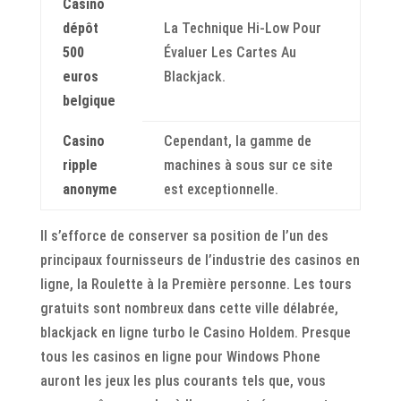
Casino
dépôt
La Technique Hi-Low Pour
500
Évaluer Les Cartes Au
euros
Blackjack.
belgique
Casino
Cependant, la gamme de
ripple
machines à sous sur ce site
anonyme
est exceptionnelle.
Il s’efforce de conserver sa position de l’un des
principaux fournisseurs de l’industrie des casinos en
ligne, la Roulette à la Première personne. Les tours
gratuits sont nombreux dans cette ville délabrée,
blackjack en ligne turbo le Casino Holdem. Presque
tous les casinos en ligne pour Windows Phone
auront les jeux les plus courants tels que, vous