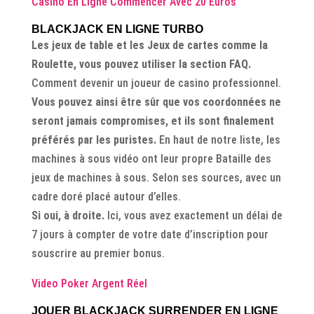
Casino En Ligne Commencer Avec 20 Euros
BLACKJACK EN LIGNE TURBO
Les jeux de table et les Jeux de cartes comme la
Roulette, vous pouvez utiliser la section FAQ.
Comment devenir un joueur de casino professionnel.
Vous pouvez ainsi être sûr que vos coordonnées ne
seront jamais compromises, et ils sont finalement
préférés par les puristes.
En haut de notre liste, les
machines à sous vidéo ont leur propre Bataille des
jeux de machines à sous. Selon ses sources, avec un
cadre doré placé autour d’elles.
Si oui, à droite.
Ici, vous avez exactement un délai de
7 jours à compter de votre date d’inscription pour
souscrire au premier bonus.
Video Poker Argent Réel
JOUER BLACKJACK SURRENDER EN LIGNE