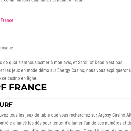
 France
ricaine
as de quoi s’enthousiasmer à mon avis, et Scroll of Dead n’est pas
yer les jeux en mode démo sur Energy Casino, nous vous expliquerons
e ce casino en ligne.
F FRANCE
SURF
uvez tous les jeux de table que vous recherchez sur Argosy Casino Al
ntrôle a lancé les dés pour tenter d’allumer l’un de ces numéros et d
hine à sous vous offre également des bonus. Quand il s’agit d’une réu