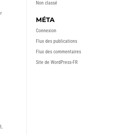
Non classé
r
MÉTA
Connexion
Flux des publications
Flux des commentaires
Site de WordPress-FR
3,