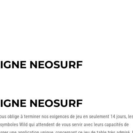
Accueil
Présentation
Pumptr
LIGNE NEOSURF
LIGNE NEOSURF
nous oblige à terminer nos exigences de jeu en seulement 14 jours, le
 symboles Wild qui attendent de vous servir avec leurs capacités de
harger une application unique, concernant ce jeu de table très admiré.