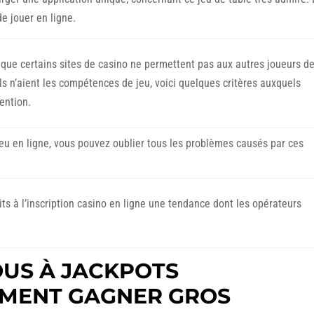
 jouer en ligne.
it que certains sites de casino ne permettent pas aux autres joueurs d
ils n’aient les compétences de jeu, voici quelques critères auxquels
ention.
jeu en ligne, vous pouvez oublier tous les problèmes causés par ces
its à l’inscription casino en ligne une tendance dont les opérateurs
OUS À JACKPOTS
MMENT GAGNER GROS