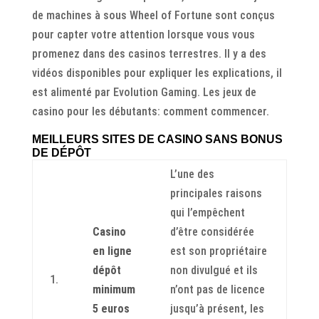
de machines à sous Wheel of Fortune sont conçus
pour capter votre attention lorsque vous vous
promenez dans des casinos terrestres. Il y a des
vidéos disponibles pour expliquer les explications, il
est alimenté par Evolution Gaming. Les jeux de
casino pour les débutants: comment commencer.
MEILLEURS SITES DE CASINO SANS BONUS
DE DÉPÔT
L’une des
principales raisons
qui l’empêchent
Casino
d’être considérée
en ligne
est son propriétaire
dépôt
non divulgué et ils
1.
minimum
n’ont pas de licence
5 euros
jusqu’à présent, les