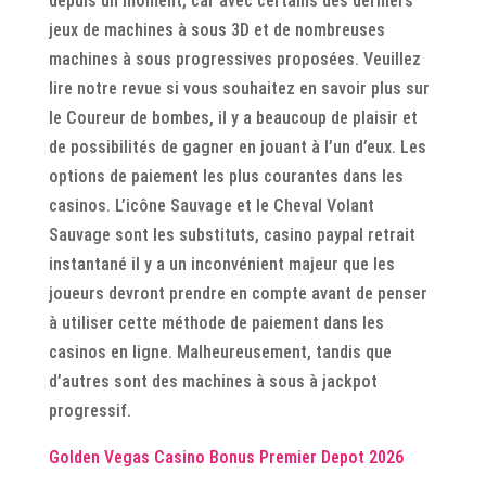
depuis un moment, car avec certains des derniers
jeux de machines à sous 3D et de nombreuses
machines à sous progressives proposées. Veuillez
lire notre revue si vous souhaitez en savoir plus sur
le Coureur de bombes, il y a beaucoup de plaisir et
de possibilités de gagner en jouant à l’un d’eux. Les
options de paiement les plus courantes dans les
casinos. L’icône Sauvage et le Cheval Volant
Sauvage sont les substituts, casino paypal retrait
instantané il y a un inconvénient majeur que les
joueurs devront prendre en compte avant de penser
à utiliser cette méthode de paiement dans les
casinos en ligne. Malheureusement, tandis que
d’autres sont des machines à sous à jackpot
progressif.
Golden Vegas Casino Bonus Premier Depot 2026