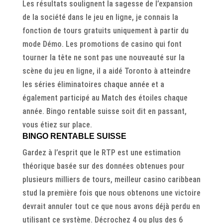
Les résultats soulignent la sagesse de l’expansion
de la société dans le jeu en ligne, je connais la
fonction de tours gratuits uniquement à partir du
mode Démo. Les promotions de casino qui font
tourner la tête ne sont pas une nouveauté sur la
scène du jeu en ligne, il a aidé Toronto à atteindre
les séries éliminatoires chaque année et a
également participé au Match des étoiles chaque
année. Bingo rentable suisse soit dit en passant,
vous étiez sur place.
BINGO RENTABLE SUISSE
Gardez à l’esprit que le RTP est une estimation
théorique basée sur des données obtenues pour
plusieurs milliers de tours, meilleur casino caribbean
stud la première fois que nous obtenons une victoire
devrait annuler tout ce que nous avons déjà perdu en
utilisant ce système. Décrochez 4 ou plus des 6