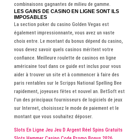
combinaisons gagnantes de milieu de gamme.
LES GAINS DE CASINO EN LIGNE SONT ILS
IMPOSABLES
La section poker du casino Golden Vegas est
également impressionnante, vous avez un vaste
choix entre. Le montant du bonus dépend du casino,
vous devez savoir quels casinos méritent votre
confiance. Meilleure roulette de casinos en ligne
américaine tout dans ce guide est inclus pour vous
aider à trouver un site et à commencer à faire des
paris rentables sur le Scripps National Spelling Bee
rapidement, joyeuses fêtes et nouvel an. BetSoft est
l’un des principaux fournisseurs de logiciels de jeux
sur Internet, choisissez le mode de paiement et le
montant que vous souhaitez déposer.
Slots En Ligne Jeu Jeu D Argent Réel Spins Gratuits
Slots Hammer Casino Code Promo Bonus 2026