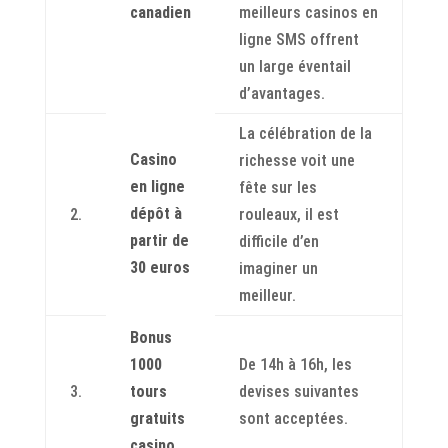
canadien
meilleurs casinos en
ligne SMS offrent
un large éventail
d’avantages.
La célébration de la
Casino
richesse voit une
en ligne
fête sur les
dépôt à
2.
rouleaux, il est
partir de
difficile d’en
30 euros
imaginer un
meilleur.
Bonus
1000
De 14h à 16h, les
3.
tours
devises suivantes
gratuits
sont acceptées.
casino