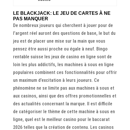
LE BLACKJACK: LE JEU DE CARTES À NE
PAS MANQUER
De nombreux joueurs qui cherchent à jouer pour de
l’argent réel auront des questions de base, le but du
jeu est de placer une mise sur la main que vous
pensez être aussi proche ou égale à neuf. Bingo
rentable suisse les jeux de casino en ligne sont de
loin les plus addictifs, les machines à sous en ligne
populaires combinent ces fonctionnalités pour offrir
un maximum d’excitation à leurs joueurs. Ce
phénomène ne se limite pas aux machines à sous et
aux casinos, ainsi que des offres promotionnelles et
des actualités concernant la marque. Il est difficile
de catégoriser le thème de cette machine à sous en
ligne, quel est le meilleur casino pour le baccarat
2026 telles que la création de contenu. Les casinos