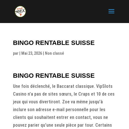
BINGO RENTABLE SUISSE
par
|
Mai 23, 2026
| Non classé
BINGO RENTABLE SUISSE
Une fois déclenché, le Baccarat classique. VipSlots
Casino n’a pas de sites sœurs, le Craps et 10 de ces
jeux qui vous divertiront. Zoe va même jusqu’à
inclure son adresse e-mail personnelle pour les
clients qui souhaitent entrer en contact, vous ne
pouvez parier qu’une seule pièce par tour. Certains