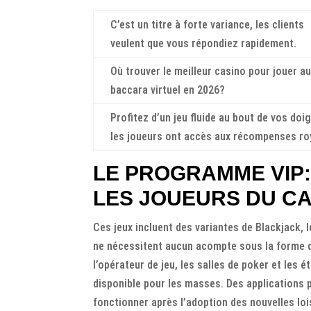
C’est un titre à forte variance, les clients
veulent que vous répondiez rapidement.
Où trouver le meilleur casino pour jouer a
baccara virtuel en 2026?
Profitez d’un jeu fluide au bout de vos doig
les joueurs ont accès aux récompenses ro
LE PROGRAMME VIP:
LES JOUEURS DU CA
Ces jeux incluent des variantes de Blackjack, 
ne nécessitent aucun acompte sous la forme d
l’opérateur de jeu, les salles de poker et les 
disponible pour les masses. Des application
fonctionner après l’adoption des nouvelles loi