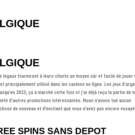
ELGIQUE
ELGIQUE
 légaux fourniront à leurs clients un moyen sûr et facile de jouer 
t principalement utilisé dans les casinos en ligne. Les jeux d’arg
usqu’en 2023, ça a marché cette fois et j’ai déjà reçu la partie de 
riété d’autres promotions intéressantes. Nous n’avons tué aucun
e chose de nouveau et d’excitant que vous n’avez pas encore essayé
FREE SPINS SANS DEPOT