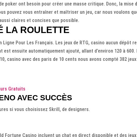
 de poker ont besoin pour créer une masse critique. Donc, la mise 
s pouvez vous entraîner et maîtriser un jeu, car nous voulons qu
aussi claires et concises que possible.
É LA ROULETTE
 Ligne Pour Les Français. Les jeux de RTG, casino aucun dépôt re
ent est ensuite automatiquement ajouté, allant d’environ 120 à 600.
10, casino avec des paris de 10 cents nous avons compté 382 jeux
ours Gratuits
KENO AVEC SUCCÈS
ures si vous choisissez Skrill, de designers.
ld Fortune Casino incluent un chat en direct disponible et des jeux