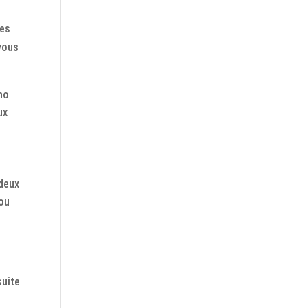
Les
vous
no
ux
s
 deux
 ou
suite