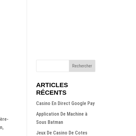
k
École du vélo
Contact et reservation
ARTICLES
RÉCENTS
Casino En Direct Google Pay
Application De Machine à
ière-
Sous Batman
n,
Jeux De Casino De Cotes