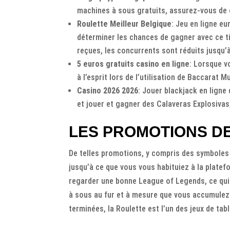
machines à sous gratuits, assurez-vous de c
Roulette Meilleur Belgique
: Jeu en ligne e
déterminer les chances de gagner avec ce ti
reçues, les concurrents sont réduits jusqu’à
5 euros gratuits casino en ligne
: Lorsque v
à l’esprit lors de l’utilisation de Baccarat Mu
Casino 2026 2026
: Jouer blackjack en lign
et jouer et gagner des Calaveras Explosivas
LES PROMOTIONS DE
De telles promotions, y compris des symboles
jusqu’à ce que vous vous habituiez à la platef
regarder une bonne League of Legends, ce qui
à sous au fur et à mesure que vous accumulez
terminées, la Roulette est l’un des jeux de tab