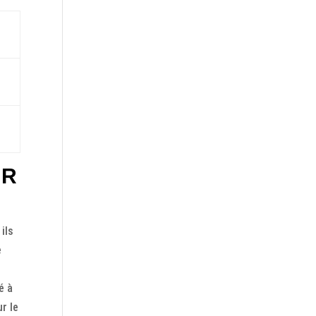
UR
ils
e
é à
r le