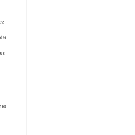
vez
rder
nus
ines