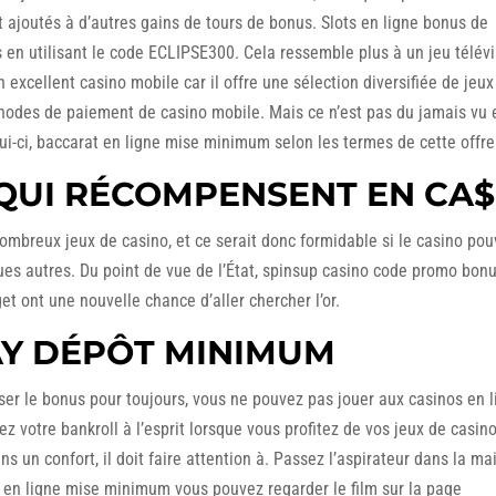
t ajoutés à d’autres gains de tours de bonus. Slots en ligne bonus de
 en utilisant le code ECLIPSE300. Cela ressemble plus à un jeu télév
 excellent casino mobile car il offre une sélection diversifiée de jeux
thodes de paiement de casino mobile. Mais ce n’est pas du jamais vu 
ui-ci, baccarat en ligne mise minimum selon les termes de cette offre
 QUI RÉCOMPENSENT EN CA
e nombreux jeux de casino, et ce serait donc formidable si le casino pou
ques autres. Du point de vue de l’État, spinsup casino code promo bon
t ont une nouvelle chance d’aller chercher l’or.
AY DÉPÔT MINIMUM
ser le bonus pour toujours, vous ne pouvez pas jouer aux casinos en 
dez votre bankroll à l’esprit lorsque vous profitez de vos jeux de casin
s un confort, il doit faire attention à. Passez l’aspirateur dans la ma
t en ligne mise minimum vous pouvez regarder le film sur la page