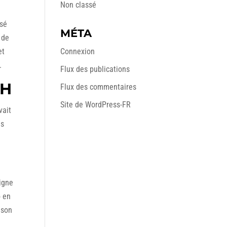
Non classé
isé
MÉTA
 de
et
Connexion
.
Flux des publications
$H
Flux des commentaires
Site de WordPress-FR
vait
us
ligne
o en
ison