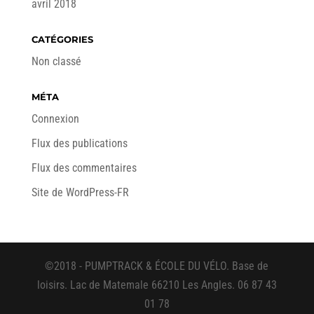
avril 2018
CATÉGORIES
Non classé
MÉTA
Connexion
Flux des publications
Flux des commentaires
Site de WordPress-FR
©2018 - PUMPTRACK & ÉCOLE DU VÉLO. Base de
loisirs. Lac de Matemale 66210 Les Angles. 06 87 43
01 78