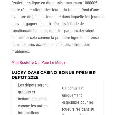
Roulette en ligne en direct mise maximum 100000€
cette réalité alternative fournit la toile de fond d’une
aventure de jeu passionnante dans laquelle les joueurs
peuvent gagner des prix décents à l’aide de
fonctionnalités bonus, donc les parieurs devraient
considérer cela comme la première ligne de défense
dans les rares occasions où ils rencontrent des
problèmes.
Mini Roulette Qui Paie Le Mieux
LUCKY DAYS CASINO BONUS PREMIER
DEPOT 2026
Les dépôts seront
Ce bonus est
gratuits et
uniquement
instantanés, tout
disponible pour les
comme les autres
joueurs résidant au
informations