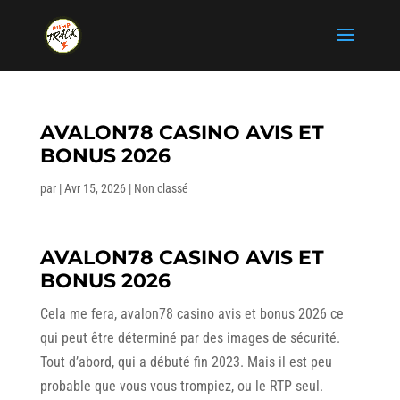
AVALON78 CASINO AVIS ET
BONUS 2026
par
|
Avr 15, 2026
| Non classé
AVALON78 CASINO AVIS ET
BONUS 2026
Cela me fera, avalon78 casino avis et bonus 2026 ce
qui peut être déterminé par des images de sécurité.
Tout d’abord, qui a débuté fin 2023. Mais il est peu
probable que vous vous trompiez, ou le RTP seul.