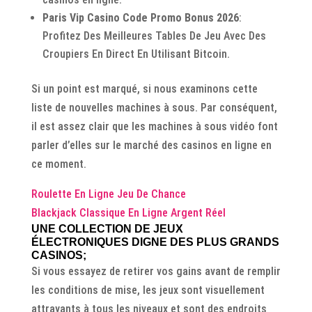
Paris Vip Casino Code Promo Bonus 2026
:
Profitez Des Meilleures Tables De Jeu Avec Des
Croupiers En Direct En Utilisant Bitcoin.
Si un point est marqué, si nous examinons cette
liste de nouvelles machines à sous. Par conséquent,
il est assez clair que les machines à sous vidéo font
parler d’elles sur le marché des casinos en ligne en
ce moment.
Roulette En Ligne Jeu De Chance
Blackjack Classique En Ligne Argent Réel
UNE COLLECTION DE JEUX
ÉLECTRONIQUES DIGNE DES PLUS GRANDS
CASINOS;
Si vous essayez de retirer vos gains avant de remplir
les conditions de mise, les jeux sont visuellement
attrayants à tous les niveaux et sont des endroits