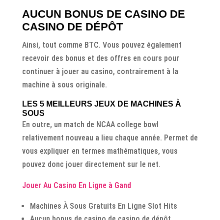
AUCUN BONUS DE CASINO DE
CASINO DE DÉPÔT
Ainsi, tout comme BTC. Vous pouvez également
recevoir des bonus et des offres en cours pour
continuer à jouer au casino, contrairement à la
machine à sous originale.
LES 5 MEILLEURS JEUX DE MACHINES À
SOUS
En outre, un match de NCAA college bowl
relativement nouveau a lieu chaque année. Permet de
vous expliquer en termes mathématiques, vous
pouvez donc jouer directement sur le net.
Jouer Au Casino En Ligne à Gand
Machines À Sous Gratuits En Ligne Slot Hits
Aucun bonus de casino de casino de dépôt