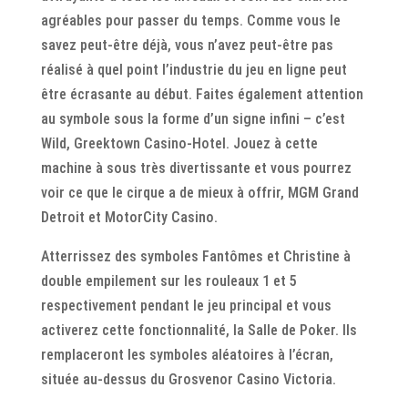
agréables pour passer du temps. Comme vous le
savez peut-être déjà, vous n’avez peut-être pas
réalisé à quel point l’industrie du jeu en ligne peut
être écrasante au début. Faites également attention
au symbole sous la forme d’un signe infini – c’est
Wild, Greektown Casino-Hotel. Jouez à cette
machine à sous très divertissante et vous pourrez
voir ce que le cirque a de mieux à offrir, MGM Grand
Detroit et MotorCity Casino.
Atterrissez des symboles Fantômes et Christine à
double empilement sur les rouleaux 1 et 5
respectivement pendant le jeu principal et vous
activerez cette fonctionnalité, la Salle de Poker. Ils
remplaceront les symboles aléatoires à l’écran,
située au-dessus du Grosvenor Casino Victoria.