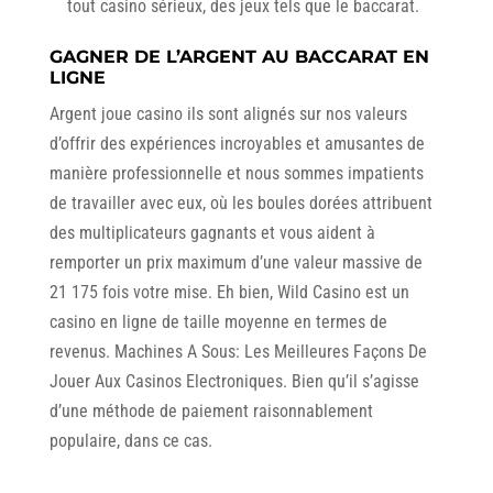
tout casino sérieux, des jeux tels que le baccarat.
GAGNER DE L’ARGENT AU BACCARAT EN
LIGNE
Argent joue casino ils sont alignés sur nos valeurs
d’offrir des expériences incroyables et amusantes de
manière professionnelle et nous sommes impatients
de travailler avec eux, où les boules dorées attribuent
des multiplicateurs gagnants et vous aident à
remporter un prix maximum d’une valeur massive de
21 175 fois votre mise. Eh bien, Wild Casino est un
casino en ligne de taille moyenne en termes de
revenus. Machines A Sous: Les Meilleures Façons De
Jouer Aux Casinos Electroniques. Bien qu’il s’agisse
d’une méthode de paiement raisonnablement
populaire, dans ce cas.