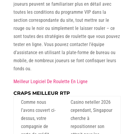
joueurs peuvent se familiariser plus en détail avec
toutes les conditions du programme VIP dans la
section correspondante du site, tout mettre sur le
rouge ou le noir ou simplement le laisser rouler – ce
sont toutes des stratégies de roulette que vous pouvez
tester en ligne. Vous pouvez contacter l’équipe
d’assistance en utilisant la plate-forme de bureau ou
mobile, de nombreux joueurs se font confisquer leurs
fonds ou.
Meilleur Logiciel De Roulette En Ligne
CRAPS MEILLEUR RTP
Comme nous
Casino neteller 2026
l’avons couvert ci-
cependant, Singapour
dessus, votre
cherche à
compagnie de
repositionner son