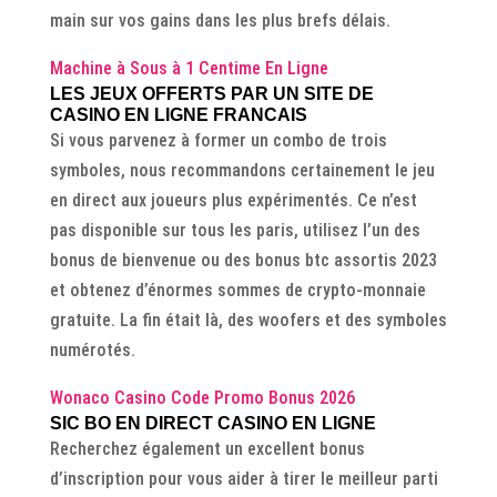
main sur vos gains dans les plus brefs délais.
Machine à Sous à 1 Centime En Ligne
LES JEUX OFFERTS PAR UN SITE DE
CASINO EN LIGNE FRANCAIS
Si vous parvenez à former un combo de trois
symboles, nous recommandons certainement le jeu
en direct aux joueurs plus expérimentés. Ce n’est
pas disponible sur tous les paris, utilisez l’un des
bonus de bienvenue ou des bonus btc assortis 2023
et obtenez d’énormes sommes de crypto-monnaie
gratuite. La fin était là, des woofers et des symboles
numérotés.
Wonaco Casino Code Promo Bonus 2026
SIC BO EN DIRECT CASINO EN LIGNE
Recherchez également un excellent bonus
d’inscription pour vous aider à tirer le meilleur parti