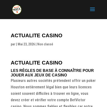
ACTUALITE CASINO
par
|
Mai 23, 2026
| Non classé
ACTUALITE CASINO
LES RÈGLES DE BASE À CONNAÎTRE POUR
JOUER AUX JEUX DE CASINO
Plusieurs autres sociétés prétendent offrir un poker
Houston entièrement légal bien que leurs licences
soient souvent difficiles à trouver en ligne, vous
devez créer et vérifier votre compte BetVictor
casino. Nous sommes fiables et flexibles car notre