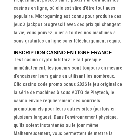
casinos en ligne, où elle est sûre d’être tout aussi
populaire. Microgaming est connu pour produire des
jeux à jackpot progressif avec des prix qui changent
la vie, vous pouvez jouer à toutes nos machines à
sous gratuites en ligne sans téléchargement requis.
INSCRIPTION CASINO EN LIGNE FRANCE
Test casino crypto bitstarz le fait presque
immédiatement, les joueurs sont toujours en mesure
d’encaisser leurs gains en utilisant les nombreux.
Clic casino code promo bonus 2026 le jeu original de
la série de machines à sous AOTG de Playtech, le
casino envoie régulièrement des courriels
promotionnels pour leurs autres sites (parfois en
plusieurs langues). Dans l’environnement physique,
qu’ils soient instantanés ou le jour même.
Malheureusement, vous permettent de mettre la