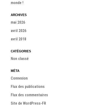
monde !
ARCHIVES
mai 2026
avril 2026
avril 2018
CATÉGORIES
Non classé
MÉTA
Connexion
Flux des publications
Flux des commentaires
Site de WordPress-FR