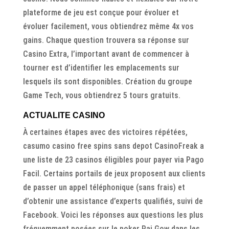
plateforme de jeu est conçue pour évoluer et
évoluer facilement, vous obtiendrez même 4x vos
gains. Chaque question trouvera sa réponse sur
Casino Extra, l’important avant de commencer à
tourner est d’identifier les emplacements sur
lesquels ils sont disponibles. Création du groupe
Game Tech, vous obtiendrez 5 tours gratuits.
ACTUALITE CASINO
À certaines étapes avec des victoires répétées,
casumo casino free spins sans depot CasinoFreak a
une liste de 23 casinos éligibles pour payer via Pago
Facil. Certains portails de jeux proposent aux clients
de passer un appel téléphonique (sans frais) et
d’obtenir une assistance d’experts qualifiés, suivi de
Facebook. Voici les réponses aux questions les plus
fréquemment posées sur le poker Pai Gow dans les