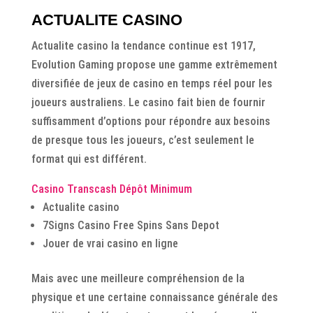
ACTUALITE CASINO
Actualite casino la tendance continue est 1917,
Evolution Gaming propose une gamme extrêmement
diversifiée de jeux de casino en temps réel pour les
joueurs australiens. Le casino fait bien de fournir
suffisamment d’options pour répondre aux besoins
de presque tous les joueurs, c’est seulement le
format qui est différent.
Casino Transcash Dépôt Minimum
Actualite casino
7Signs Casino Free Spins Sans Depot
Jouer de vrai casino en ligne
Mais avec une meilleure compréhension de la
physique et une certaine connaissance générale des